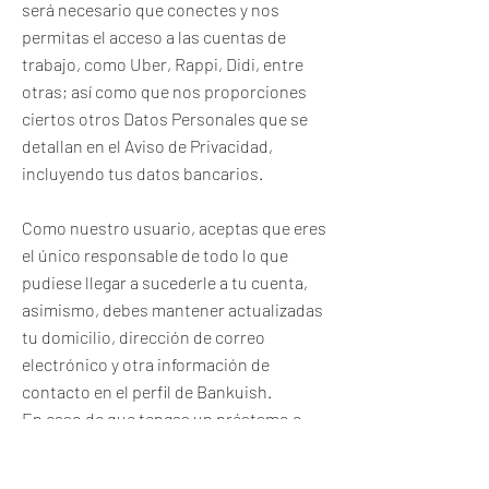
será necesario que conectes y nos
permitas el acceso a las cuentas de
trabajo, como Uber, Rappi, Didi, entre
otras; así como que nos proporciones
ciertos otros Datos Personales que se
detallan en el Aviso de Privacidad,
incluyendo tus datos bancarios.
Como nuestro usuario, aceptas que eres
el único responsable de todo lo que
pudiese llegar a sucederle a tu cuenta,
asimismo, debes mantener actualizadas
tu domicilio, dirección de correo
electrónico y otra información de
contacto en el perfil de Bankuish.
En caso de que tengas un préstamo o
producto activo (vencido o por vencer)
con algún socio bancario Bankuish, te