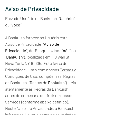
Aviso de Privacidade
Prezado Usuário da Bankuish (“
Usuário
”
ou “
você
”):
A Bankuish fornece ao Usuário este
Aviso de Privacidade (“
Aviso de
Privacidade
”) da Banquish, Inc. (“
nós
” ou
“
Bankuish
”), localizada em 110 Wall St,
Nova York, NY 10005. Este Aviso de
Privacidade, junto com nossos
Termos e
Condições de Uso
, compõem as Regras
da Bankuish (“Regras da
Bankuish
”). Leia
atentamente as Regras da Bankuish
antes de começar a usufruir de nossos
Serviços (conforme abaixo definido).
Neste Aviso de Privacidade, a Bankuish
informa ao Usuário como os seus dados