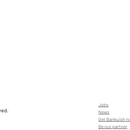
Jobs
ved.
News
Get Bankuish n
Be our partner