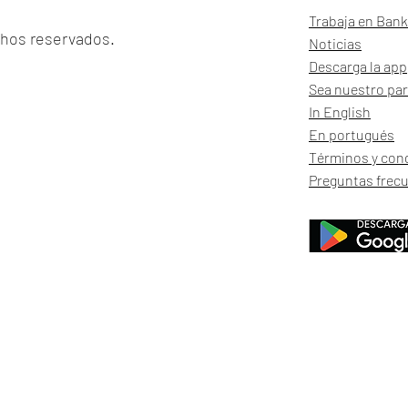
Trabaja en Ban
chos reservados.
Noticias
Descarga la app
Sea nuestro par
In English
En portugués
Términos y con
Preguntas frec