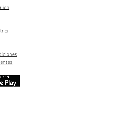
kuish
tner
diciones
uentes